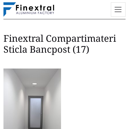
Finextral Compartimateri
Skip
to
Sticla Bancpost (17)
content