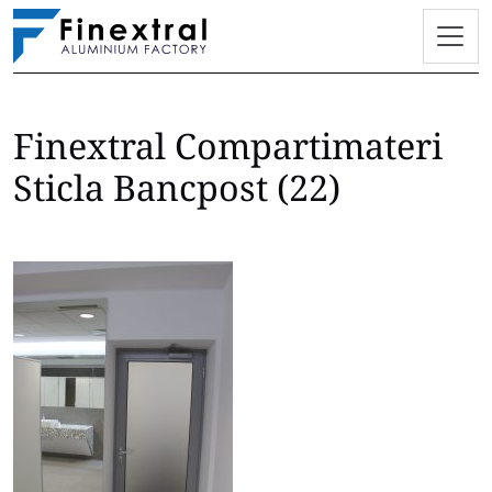
Finextral Compartimateri
Skip
to
Sticla Bancpost (22)
content