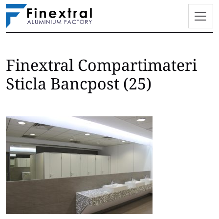
Finextral Compartimateri
Skip
to
Sticla Bancpost (25)
content