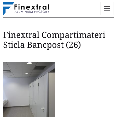
Finextral Compartimateri
Skip
to
Sticla Bancpost (26)
content